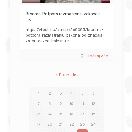
Bradara: Potpora razmatranju zakona o
TX
https://vijesti.ba/clanak/368083/bradara-
potpora-razmatranju-zakona-od-znacaja-
za-bubrezne-bolesnike
Pročitaj više
Prethodna
1
2
3
4
5
6
7
8
9
10
11
12
13
14
15
16
17
18
19
20
21
22
23
24