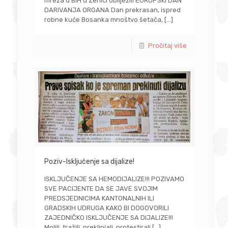
mreža u BiH u Zenici obilježili EUROPSKI DAN
DARIVANJA ORGANA Dan prekrasan, ispred
robne kuće Bosanka mnoštvo šetača,
[…]
Pročitaj više
Poziv-Isključenje sa dijalize!
ISKLJUČENJE SA HEMODIJALIZE!!! POZIVAMO
SVE PACIJENTE DA SE JAVE SVOJIM
PREDSJEDNICIMA KANTONALNIH ILI
GRADSKIH UDRUGA KAKO BI DOGOVORILI
ZAJEDNIČKO ISKLJUČENJE SA DIJALIZE!!!
Molili, tražili, preklinjali, protestirali
[…]