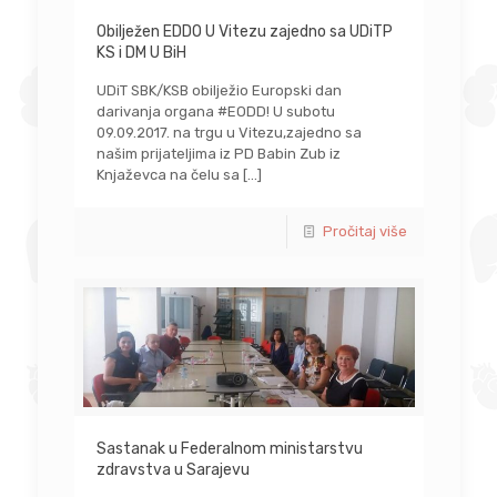
Obilježen EDDO U Vitezu zajedno sa UDiTP
KS i DM U BiH
UDiT SBK/KSB obilježio Europski dan
darivanja organa #EODD! U subotu
09.09.2017. na trgu u Vitezu,zajedno sa
našim prijateljima iz PD Babin Zub iz
Knjaževca na čelu sa
[…]
Pročitaj više
Sastanak u Federalnom ministarstvu
zdravstva u Sarajevu