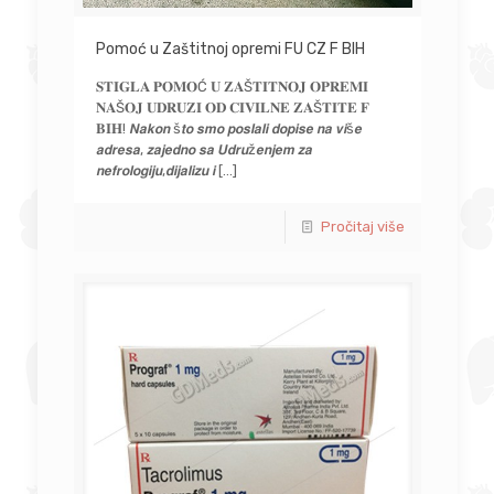
Pomoć u Zaštitnoj opremi FU CZ F BIH
𝐒𝐓𝐈𝐆𝐋𝐀 𝐏𝐎𝐌𝐎Ć 𝐔 𝐙𝐀Š𝐓𝐈𝐓𝐍𝐎𝐉 𝐎𝐏𝐑𝐄𝐌𝐈
𝐍𝐀Š𝐎𝐉 𝐔𝐃𝐑𝐔𝐙𝐈 𝐎𝐃 𝐂𝐈𝐕𝐈𝐋𝐍𝐄 𝐙𝐀Š𝐓𝐈𝐓𝐄 𝐅
𝐁𝐈𝐇! 𝙉𝙖𝙠𝙤𝙣 š𝙩𝙤 𝙨𝙢𝙤 𝙥𝙤𝙨𝙡𝙖𝙡𝙞 𝙙𝙤𝙥𝙞𝙨𝙚 𝙣𝙖 𝙫𝙞š𝙚
𝙖𝙙𝙧𝙚𝙨𝙖, 𝙯𝙖𝙟𝙚𝙙𝙣𝙤 𝙨𝙖 𝙐𝙙𝙧𝙪ž𝙚𝙣𝙟𝙚𝙢 𝙯𝙖
𝙣𝙚𝙛𝙧𝙤𝙡𝙤𝙜𝙞𝙟𝙪,𝙙𝙞𝙟𝙖𝙡𝙞𝙯𝙪 𝙞
[…]
Pročitaj više