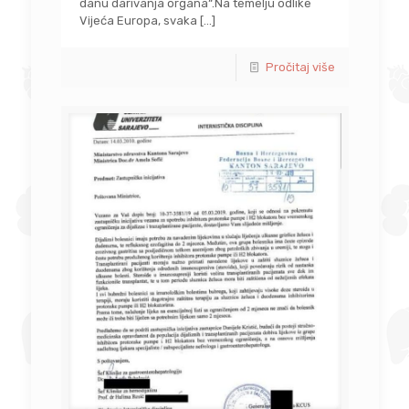
danu darivanja organa“.Na temelju odlike
Vijeća Europa, svaka
[…]
Pročitaj više