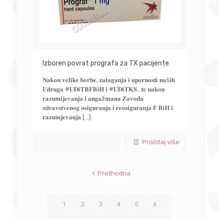
Izboren povrat prografa za TX pacijente
𝐍𝐚𝐤𝐨𝐧 𝐯𝐞𝐥𝐢𝐤𝐞 𝐛𝐨𝐫𝐛𝐞, 𝐳𝐚𝐥𝐚𝐠𝐚𝐧𝐣𝐚 𝐢 𝐮𝐩𝐨𝐫𝐧𝐨𝐬𝐭𝐢 𝐧𝐚š𝐢𝐡
𝐔𝐝𝐫𝐮𝐠𝐚 #𝐔𝐃𝐢𝐓𝐁𝐅𝐁𝐢𝐇 𝐢 #𝐔𝐃𝐢𝐓𝐊𝐒 , 𝐭𝐞 𝐧𝐚𝐤𝐨𝐧
𝐫𝐚𝐳𝐮𝐦𝐢𝐣𝐞𝐯𝐚𝐧𝐣𝐚 𝐢 𝐚𝐧𝐠𝐚ž𝐦𝐚𝐧𝐚 𝐙𝐚𝐯𝐨𝐝𝐚
𝐳𝐝𝐫𝐚𝐯𝐬𝐭𝐯𝐞𝐧𝐨𝐠 𝐨𝐬𝐢𝐠𝐮𝐫𝐚𝐧𝐣𝐚 𝐢 𝐫𝐞𝐨𝐬𝐢𝐠𝐮𝐫𝐚𝐧𝐣𝐚 𝐅 𝐁𝐢𝐇 𝐢
𝐫𝐚𝐳𝐮𝐦𝐣𝐞𝐯𝐚𝐧𝐣𝐚
[…]
Pročitaj više
Prethodna
1
2
3
4
5
6