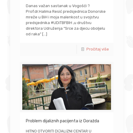
Danas važan sastanak u Vogošći ?
Prof.dr.Halima Resić predsjednica Donorske
mreže u BiH i moja malenkost u svojstvu
predsjednika #UDiTBFBIH ,u društvu
direktora Udruženja “Srce za djecu oboljelu
od raka”
[…]
Pročitaj više
Problem dijaliznih pacijenta iz Goražda
HITNO OTVORITI DIJALIZNI CENTAR U