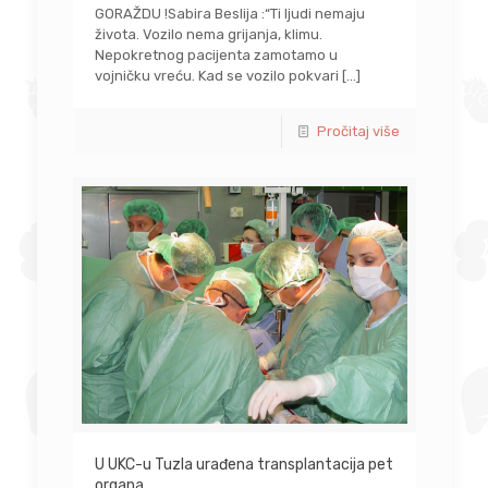
GORAŽDU !Sabira Beslija :“Ti ljudi nemaju
života. Vozilo nema grijanja, klimu.
Nepokretnog pacijenta zamotamo u
vojničku vreću. Kad se vozilo pokvari
[…]
Pročitaj više
U UKC-u Tuzla urađena transplantacija pet
organa