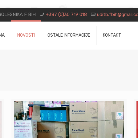
OLESNIKA F BIH
+387 (0)30 719 018
uditb.fbih@gmail.
MA
NOVOSTI
OSTALE INFORMACIJE
KONTAKT