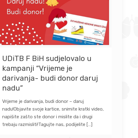
UDiTB F BiH sudjelovalo u
kampanji “Vrijeme je
darivanja- budi donor daruj
nadu”
Vrijeme je darivanja, budi donor – daruj
nadu!Objavite svoje kartice, snimite kratki video,
napišite zašto ste donor i mislite da i drugi
trebaju razmisliti!Tagujte nas, podijelite
[…]