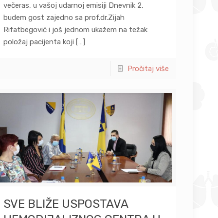
večeras, u vašoj udarnoj emisiji Dnevnik 2,
budem gost zajedno sa prof.dr.Zijah
Rifatbegović i još jednom ukažem na težak
položaj pacijenta koji
[…]
Pročitaj više
SVE BLIŽE USPOSTAVA