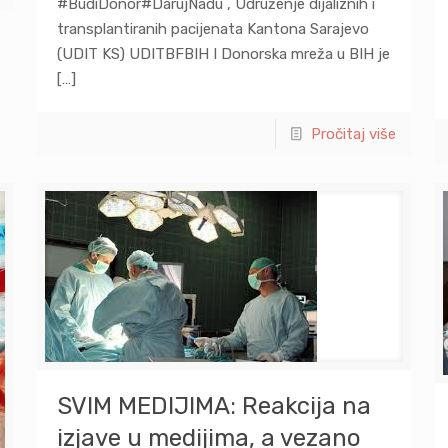
#BudiDonor#DarujNadu , Udruženje dijaliznih i
transplantiranih pacijenata Kantona Sarajevo
(UDIT KS) UDITBFBIH I Donorska mreža u BIH je
[…]
Pročitaj više
SVIM MEDIJIMA: Reakcija na
izjave u medijima, a vezano