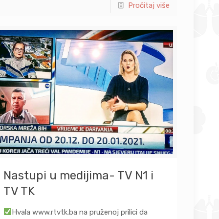
Pročitaj više
Nastupi u medijima- TV N1 i
TV TK
Hvala www.rtvtk.ba na pruženoj prilici da