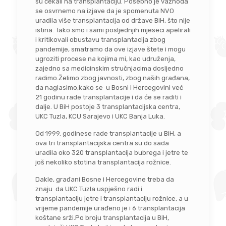
su čekali na transplantaciju. Posebno je važnoda
se osvrnemo na izjave da je spomenuta NVO
uradila više transplantacija od države BiH, što nije
istina. Iako smo i sami posljednjih mjeseci apelirali
i kritikovali obustavu transplantacija zbog
pandemije, smatramo da ove izjave štete i mogu
ugroziti procese na kojima mi, kao udruženja,
zajedno sa medicinskim stručnjacima dosljedno
radimo.Želimo zbog javnosti, zbog naših građana,
da naglasimo,kako se u Bosni i Hercegovini već
21 godinu rade transplantacije i da će se raditi i
dalje. U BiH postoje 3 transplantacijska centra,
UKC Tuzla, KCU Sarajevo i UKC Banja Luka.
Od 1999. godinese rade transplantacije u BiH, a
ova tri transplantacijska centra su do sada
uradila oko 320 transplantacija bubrega i jetre te
još nekoliko stotina transplantacija rožnice.
Dakle, građani Bosne i Hercegovine treba da
znaju da UKC Tuzla uspješno radi i
transplantaciju jetre i transplantaciju rožnice, a u
vrijeme pandemije urađeno je i 6 transplantacija
koštane srži.Po broju transplantacija u BiH,