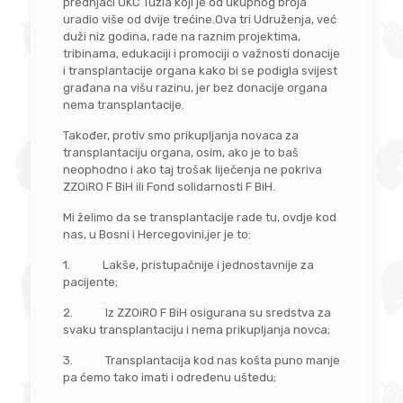
prednjači UKC Tuzla koji je od ukupnog broja
uradio više od dvije trećine.Ova tri Udruženja, već
duži niz godina, rade na raznim projektima,
tribinama, edukaciji i promociji o važnosti donacije
i transplantacije organa kako bi se podigla svijest
građana na višu razinu, jer bez donacije organa
nema transplantacije.
Također, protiv smo prikupljanja novaca za
transplantaciju organa, osim, ako je to baš
neophodno i ako taj trošak liječenja ne pokriva
ZZOiRO F BiH ili Fond solidarnosti F BiH.
Mi želimo da se transplantacije rade tu, ovdje kod
nas, u Bosni i Hercegovini,jer je to:
1. Lakše, pristupačnije i jednostavnije za
pacijente;
2. Iz ZZOiRO F BiH osigurana su sredstva za
svaku transplantaciju i nema prikupljanja novca;
3. Transplantacija kod nas košta puno manje
pa ćemo tako imati i određenu uštedu;