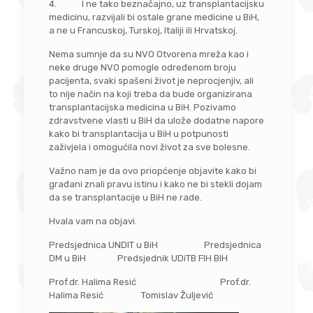
4. I ne tako beznačajno, uz transplantacijsku
medicinu, razvijali bi ostale grane medicine u BiH,
a ne u Francuskoj, Turskoj, Italiji ili Hrvatskoj.
Nema sumnje da su NVO Otvorena mreža kao i
neke druge NVO pomogle određenom broju
pacijenta, svaki spašeni život je neprocjenjiv, ali
to nije način na koji treba da bude organizirana
transplantacijska medicina u BiH. Pozivamo
zdravstvene vlasti u BiH da ulože dodatne napore
kako bi transplantacija u BiH u potpunosti
zaživjela i omogućila novi život za sve bolesne.
Važno nam je da ovo priopćenje objavite kako bi
građani znali pravu istinu i kako ne bi stekli dojam
da se transplantacije u BiH ne rade.
Hvala vam na objavi.
Predsjednica UNDIT u BiH Predsjednica
DM u BiH Predsjednik UDiTB FIH BIH
Prof.dr. Halima Resić Prof.dr.
Halima Resić Tomislav Žuljević