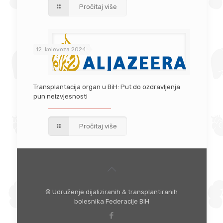
Pročitaj više
12. kolovoza 2024.
Transplantacija organ u BiH: Put do ozdravljenja
pun neizvjesnosti
Pročitaj više
© Udruženje dijaliziranih & transplantiranih
bolesnika Federacije BIH