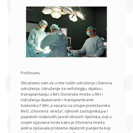
Poštovani,
Obraćamo vam se u ime naših udruženja i članova
udruženja: Udruženje za nefrologiju, dijalizu i
transplantaciju u BiH, Donorske mreže u BiH i
Udruženja dijaliziranih i transplantiranih
bolesnika F BiH, a vezano za istupe predstavnika
NVO „Otvorena mreža“, njihovih zastupnika,pa i
pojedinih istaknutih javnih ličnosti i liječnika, koji u
svojim izjavama tvrde kako je Otvorena mreža
jedina rješavala probleme dijaliznih pacijenta koji