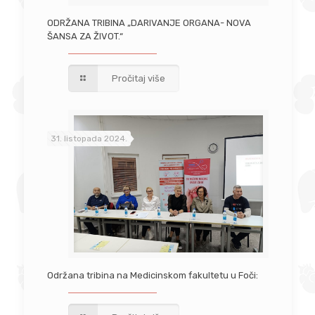
ODRŽANA TRIBINA „DARIVANJE ORGANA- NOVA
ŠANSA ZA ŽIVOT.“
Pročitaj više
31. listopada 2024.
Održana tribina na Medicinskom fakultetu u Foči: