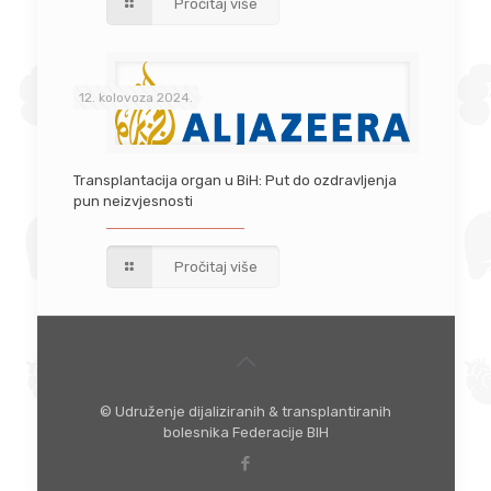
Pročitaj više
12. kolovoza 2024.
Transplantacija organ u BiH: Put do ozdravljenja
pun neizvjesnosti
Pročitaj više
© Udruženje dijaliziranih & transplantiranih
bolesnika Federacije BIH