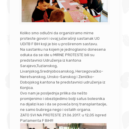
Koliko smo odlučni da organiziramo
mirne
proteste
govori i ovaj jučerašnji sastanak UO
UDiTB F BiH koji je bio u proširenom sastavu.
Na sastanku na kojem je jednoglasno donesena
odluka da se ide u
MIRNE PROTESTE
bili su
predstavnici Udruženja iz kantona
Sarajevo,Tuzlanskog,
Livanjskog,Srednjobosanskog, Hercegovačko-
Neretvanskog, Unsko-Sanskog i Zeničko-
Dobojskog kantona te predstavnici udruženja iz
Konjica.
Ovo nam je posljednja prilika da nešto
promijenimo i obezbjedimo bolji satus bolesnika
na dijalizi kao i da se poveća broj transplantacije,
ne samo bubrega nego i ostalih organa.
ZATO SVI NA
PROTESTE
21.06.2017. u 12,05 ispred
Parlamenta F BiH!!!