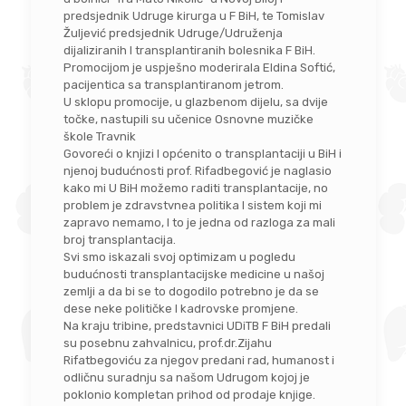
predsjednik Udruge kirurga u F BiH, te Tomislav
Žuljević predsjednik Udruge/Udruženja
dijaliziranih I transplantiranih bolesnika F BiH.
Promocijom je uspješno moderirala Eldina Softić,
pacijentica sa transplantiranom jetrom.
U sklopu promocije, u glazbenom dijelu, sa dvije
točke, nastupili su učenice Osnovne muzičke
škole Travnik
Govoreći o knjizi I općenito o transplantaciji u BiH i
njenoj budućnosti prof. Rifadbegović je naglasio
kako mi U BiH možemo raditi transplantacije, no
problem je zdravstvnea politika I sistem koji mi
zapravo nemamo, I to je jedna od razloga za mali
broj transplantacija.
Svi smo iskazali svoj optimizam u pogledu
budućnosti transplantacijske medicine u našoj
zemlji a da bi se to dogodilo potrebno je da se
dese neke političke I kadrovske promjene.
Na kraju tribine, predstavnici UDiTB F BiH predali
su posebnu zahvalnicu, prof.dr.Zijahu
Rifatbegoviću za njegov predani rad, humanost i
odličnu suradnju sa našom Udrugom kojoj je
poklonio kompletan prihod od prodaje knjige.