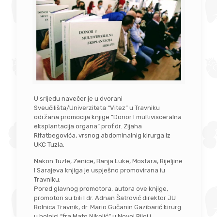
U srijedu navečer je u dvorani
Sveučilišta/Univerziteta “Vitez” u Travniku
održana promocija knjige ”Donor I multivisceralna
eksplantacija organa” prof.dr. Zijaha
Rifatbegovića, vrsnog abdominalnig kirurga iz
UKC Tuzla.
Nakon Tuzle, Zenice, Banja Luke, Mostara, Bijeljine
I Sarajeva knjiga je uspješno promovirana iu
Travniku.
Pored glavnog promotora, autora ove knjige,
promotori su bili I dr. Adnan Šatrović direktor JU
Bolnica Travnik, dr. Mario Gučanin Gazibarić kirurg
u bolnici “fra Mato Nikolić” u Novoj Biloj i