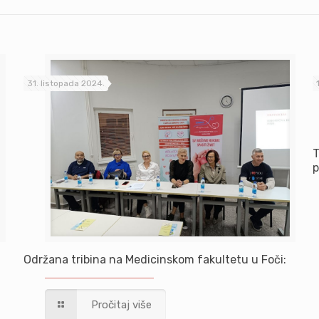
31. listopada 2024.
T
p
Održana tribina na Medicinskom fakultetu u Foči:
Pročitaj više