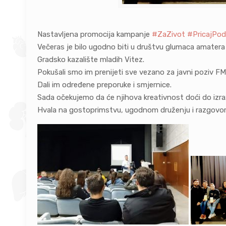
Nastavljena promocija kampanje
#
ZaZivot
#
PricajPodr
Večeras je bilo ugodno biti u društvu glumaca amatera 
Gradsko kazalište mladih Vitez.
Pokušali
smo im prenijeti sve vezano za javni poziv F
Dali im određene preporuke i smjernice.
Sada očekujemo da će njihova kreativnost doći do izra
Hvala na gostoprimstvu, ugodnom druženju i razgov
or