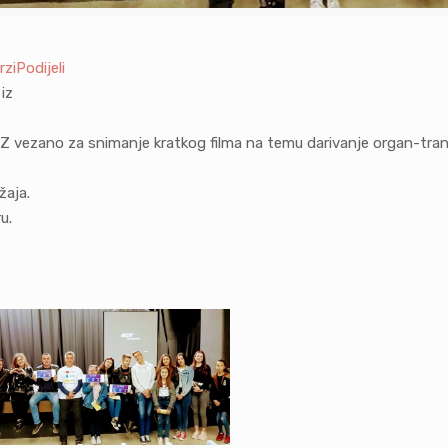
ziPodijeli
iz
MZ vezano za snimanje kratkog filma na temu darivanje organ-tran
žaja.
u.