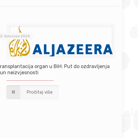
12. kolovoza 2024.
ransplantacija organ u BiH: Put do ozdravljenja
un neizvjesnosti
Pročitaj više