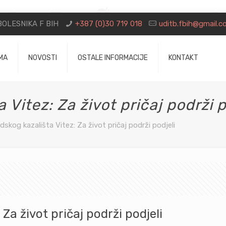
OLESNIKA F BIH
+387 (0)30 719 018
uditb.fbih@gmail.
MA
NOVOSTI
OSTALE INFORMACIJE
KONTAKT
Vitez: Za život pričaj podrži p
dskog kazališta Vitez: Za život pričaj podrži podjeli
Za život pričaj podrži podjeli