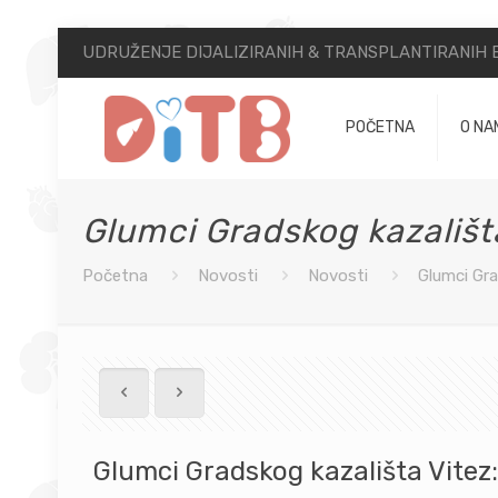
UDRUŽENJE DIJALIZIRANIH & TRANSPLANTIRANIH B
POČETNA
O NA
Glumci Gradskog kazališta 
Početna
Novosti
Novosti
Glumci Gra
Glumci Gradskog kazališta Vitez: 