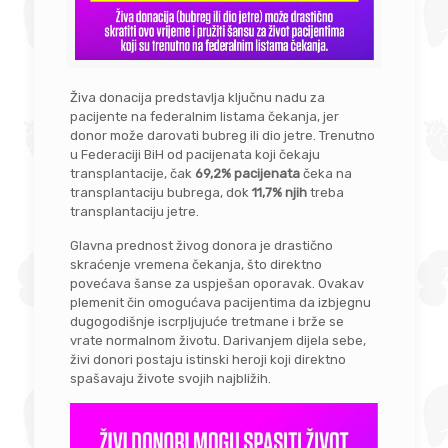
Živa donacija predstavlja ključnu nadu za
pacijente na federalnim listama čekanja, jer
donor može darovati bubreg ili dio jetre. Trenutno
u Federaciji BiH od pacijenata koji čekaju
transplantacije, čak
69,2% pacijenata
čeka na
transplantaciju bubrega, dok
11,7% njih
treba
transplantaciju jetre.
Glavna prednost živog donora je drastično
skraćenje vremena čekanja, što direktno
povećava šanse za uspješan oporavak. Ovakav
plemenit čin omogućava pacijentima da izbjegnu
dugogodišnje iscrpljujuće tretmane i brže se
vrate normalnom životu. Darivanjem dijela sebe,
živi donori postaju istinski heroji koji direktno
spašavaju živote svojih najbližih.