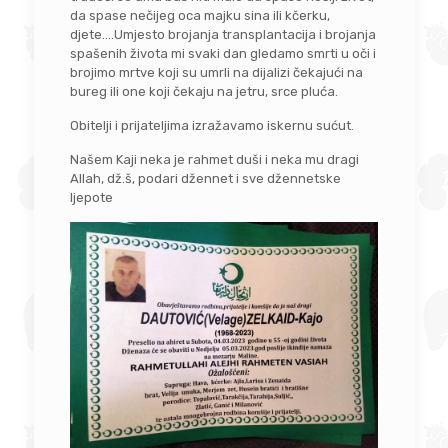
da spase nečijeg oca majku sina ili kčerku,
djete….Umjesto brojanja transplantacija i brojanja
spašenih života mi svaki dan gledamo smrti u oči i
brojimo mrtve koji su umrli na dijalizi čekajući na
bureg ili one koji čekaju na jetru, srce pluća.
Obitelji i prijateljima izražavamo iskernu sućut.
Našem Kaji neka je rahmet duši i neka mu dragi
Allah, dž.š, podari džennet i sve džennetske
ljepote