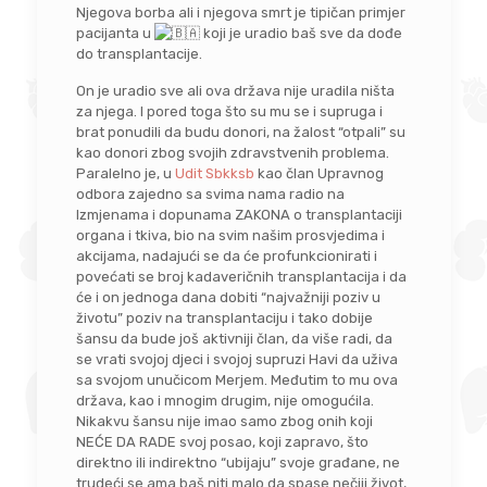
Njegova borba ali i njegova smrt je tipičan primjer
pacijanta u
koji je uradio baš sve da dođe
do transplantacije.
On je uradio sve ali ova država nije uradila ništa
za njega. I pored toga što su mu se i supruga i
brat ponudili da budu donori, na žalost “otpali” su
kao donori zbog svojih zdravstvenih problema.
Paralelno je, u
Udit Sbkksb
kao član Upravnog
odbora zajedno sa svima nama radio na
Izmjenama i dopunama ZAKONA o transplantaciji
organa i tkiva, bio na svim našim prosvjedima i
akcijama, nadajući se da će profunkcionirati i
povećati se broj kadaveričnih transplantacija i da
će i on jednoga dana dobiti “najvažniji poziv u
životu” poziv na transplantaciju i tako dobije
šansu da bude još aktivniji član, da više radi, da
se vrati svojoj djeci i svojoj supruzi Havi da uživa
sa svojom unučicom Merjem. Međutim to mu ova
država, kao i mnogim drugim, nije omogućila.
Nikakvu šansu nije imao samo zbog onih koji
NEĆE DA RADE svoj posao, koji zapravo, što
direktno ili indirektno “ubijaju” svoje građane, ne
trudeći se ama baš niti malo da spase nečiji život,