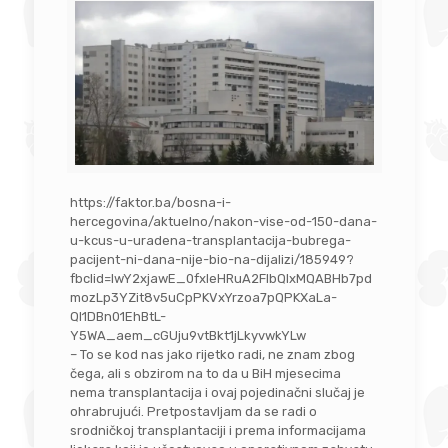
https://faktor.ba/bosna-i-
hercegovina/aktuelno/nakon-vise-od-150-dana-
u-kcus-u-uradena-transplantacija-bubrega-
pacijent-ni-dana-nije-bio-na-dijalizi/185949?
fbclid=IwY2xjawE_0fxleHRuA2FlbQIxMQABHb7pd
mozLp3YZit8v5uCpPKVxYrzoa7pQPKXaLa-
QI1DBn01EhBtL-
Y5WA_aem_cGUju9vtBkt1jLkyvwkYLw
– To se kod nas jako rijetko radi, ne znam zbog
čega, ali s obzirom na to da u BiH mjesecima
nema transplantacija i ovaj pojedinačni slučaj je
ohrabrujući. Pretpostavljam da se radi o
srodničkoj transplantaciji i prema informacijama