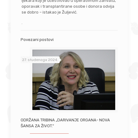
ljekara koji je učestvovao u operativnom zahvatu,
oporavak i transplantirane osobe i donora odvija
se dobro – istakao je Žuljević.
.
Povezani postovi
27. studenoga 2024.
ODRŽANA TRIBINA „DARIVANJE ORGANA- NOVA
ŠANSA ZA ŽIVOT.“