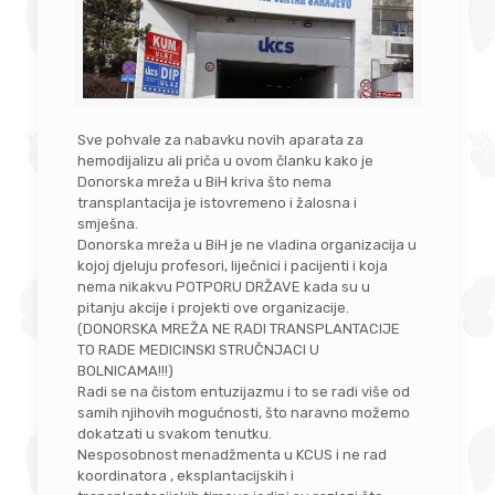
Sve pohvale za nabavku novih aparata za
hemodijalizu ali priča u ovom članku kako je
Donorska mreža u BiH kriva što nema
transplantacija je istovremeno i žalosna i
smješna.
Donorska mreža u BiH je ne vladina organizacija u
kojoj djeluju profesori, liječnici i pacijenti i koja
nema nikakvu POTPORU DRŽAVE kada su u
pitanju akcije i projekti ove organizacije.
(DONORSKA MREŽA NE RADI TRANSPLANTACIJE
TO RADE MEDICINSKI STRUČNJACI U
BOLNICAMA!!!)
Radi se na čistom entuzijazmu i to se radi više od
samih njihovih mogućnosti, što naravno možemo
dokatzati u svakom tenutku.
Nesposobnost menadžmenta u KCUS i ne rad
koordinatora , eksplantacijskih i