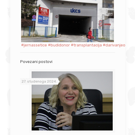
#jernassetice
#budidonor
#transplantacija
#darivanjeorgan
Povezani postovi
27. studenoga 2024.