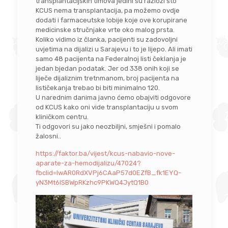
transplantacijskih timova jedini su razlozi što
KCUS nema transplantacija, pa možemo ovdje
dodati i farmaceutske lobije koje ove korupirane
medicinske stručnjake vrte oko malog prsta.
Koliko vidimo iz članka, pacijenti su zadovoljni
uvjetima na dijalizi u Sarajevu i to je lijepo. Ali imati
samo 48 pacijenta na Federalnoj listi čeklanja je
jedan bjedan podatak. Jer od 338 onih koji se
liječe dijaliznim tretnmanom, broj pacijenta na
lističekanja trebao bi biti minimalno 120.
U narednim danima javno ćemo obajviti odgovore
od KCUS kako oni vide transplantaciju u svom
kliničkom centru.
Ti odgovori su jako neozbiljni, smješni i pomalo
žalosni..
https://faktor.ba/vijest/kcus-nabavio-nove-
aparate-za-hemodijalizu/47024?
fbclid=IwAR0RdXVPj6CAaP57d0EZfB_fk1EYQ-
yN3Mt6ISBWpRKzhc9PKWQ4JytQ1B0