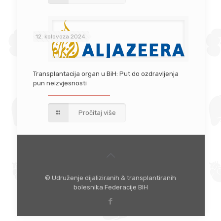
12. kolovoza 2024.
Transplantacija organ u BiH: Put do ozdravljenja
pun neizvjesnosti
Pročitaj više
© Udruženje dijaliziranih & transplantiranih
bolesnika Federacije BIH