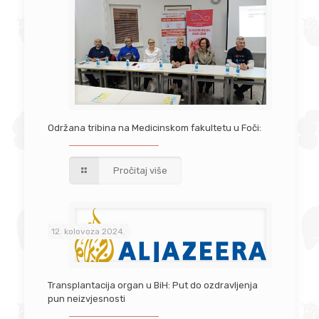
Održana tribina na Medicinskom fakultetu u Foči:
Pročitaj više
12. kolovoza 2024.
Transplantacija organ u BiH: Put do ozdravljenja
pun neizvjesnosti