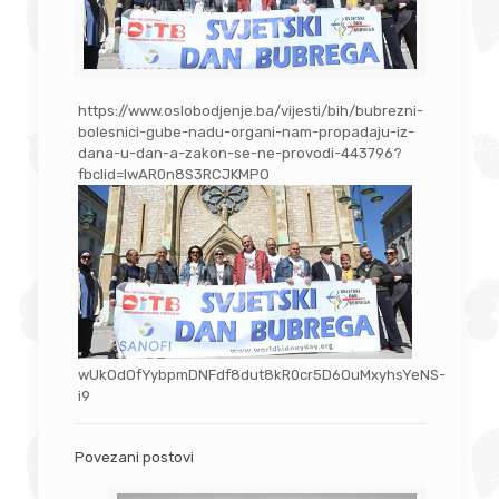
https://www.oslobodjenje.ba/vijesti/bih/bubrezni-
bolesnici-gube-nadu-organi-nam-propadaju-iz-
dana-u-dan-a-zakon-se-ne-provodi-443796?
fbclid=IwAR0n8S3RCJKMPO
wUkOdOfYybpmDNFdf8dut8kR0cr5D6OuMxyhsYeNS-
i9
Povezani postovi