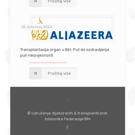
Pročitaj više
12. kolovoza 2024.
Transplantacija organ u BiH: Put do ozdravljenja
pun neizvjesnosti
Pročitaj više
© Udruženje dijaliziranih & transplantiranih
bolesnika Federacije BIH