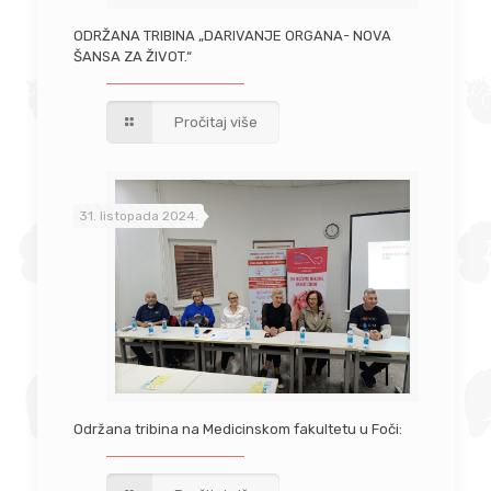
ODRŽANA TRIBINA „DARIVANJE ORGANA- NOVA
ŠANSA ZA ŽIVOT.“
Pročitaj više
31. listopada 2024.
Održana tribina na Medicinskom fakultetu u Foči: