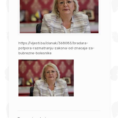
https://vijesti.ba/clanak/368083/bradara-
potpora-razmatranju-zakona-od-znacaja-za-
bubrezne-bolesnike